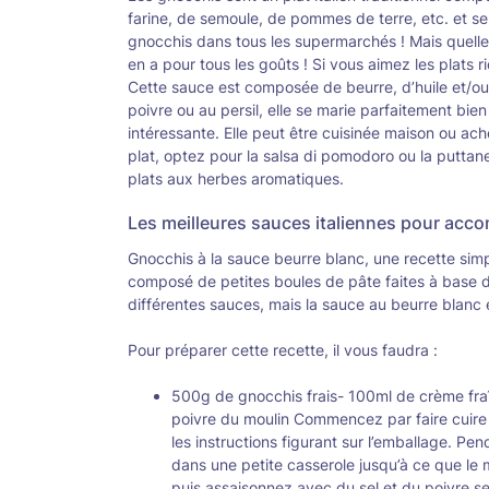
farine, de semoule, de pommes de terre, etc. et se
gnocchis dans tous les supermarchés ! Mais quelle
en a pour tous les goûts ! Si vous aimez les plats 
Cette sauce est composée de beurre, d’huile et/ou
poivre ou au persil, elle se marie parfaitement bie
intéressante. Elle peut être cuisinée maison ou a
plat, optez pour la salsa di pomodoro ou la puttane
plats aux herbes aromatiques.
Les meilleures sauces italiennes pour acc
Gnocchis à la sauce beurre blanc, une recette simpl
composé de petites boules de pâte faites à base de
différentes sauces, mais la sauce au beurre blanc 
Pour préparer cette recette, il vous faudra :
500g de gnocchis frais- 100ml de crème fraîc
poivre du moulin Commencez par faire cuire 
les instructions figurant sur l’emballage. P
dans une petite casserole jusqu’à ce que le 
puis assaisonnez avec du sel et du poivre se