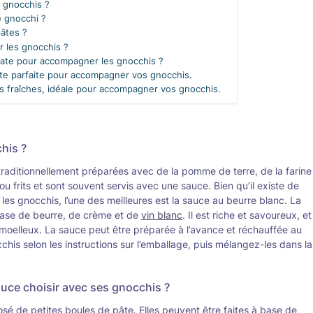
s gnocchis ?
e gnocchi ?
pâtes ?
 les gnocchis ?
omate pour accompagner les gnocchis ?
tte parfaite pour accompagner vos gnocchis.
 fraîches, idéale pour accompagner vos gnocchis.
chis ?
traditionnellement préparées avec de la pomme de terre, de la farine
 ou frits et sont souvent servis avec une sauce. Bien qu’il existe de
es gnocchis, l’une des meilleures est la sauce au beurre blanc. La
base de beurre, de crème et de
vin blanc
. Il est riche et savoureux, et
 moelleux. La sauce peut être préparée à l’avance et réchauffée au
his selon les instructions sur l’emballage, puis mélangez-les dans la
uce choisir avec ses gnocchis ?
osé de petites boules de pâte. Elles peuvent être faites à base de