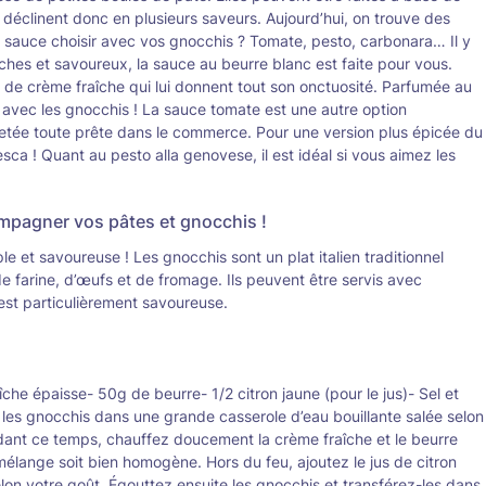
 déclinent donc en plusieurs saveurs. Aujourd’hui, on trouve des
 sauce choisir avec vos gnocchis ? Tomate, pesto, carbonara… Il y
riches et savoureux, la sauce au beurre blanc est faite pour vous.
 de crème fraîche qui lui donnent tout son onctuosité. Parfumée au
n avec les gnocchis ! La sauce tomate est une autre option
chetée toute prête dans le commerce. Pour une version plus épicée du
sca ! Quant au pesto alla genovese, il est idéal si vous aimez les
ompagner vos pâtes et gnocchis !
e et savoureuse ! Les gnocchis sont un plat italien traditionnel
 farine, d’œufs et de fromage. Ils peuvent être servis avec
est particulièrement savoureuse.
he épaisse- 50g de beurre- 1/2 citron jaune (pour le jus)- Sel et
les gnocchis dans une grande casserole d’eau bouillante salée selon
endant ce temps, chauffez doucement la crème fraîche et le beurre
mélange soit bien homogène. Hors du feu, ajoutez le jus de citron
lon votre goût. Égouttez ensuite les gnocchis et transférez-les dans