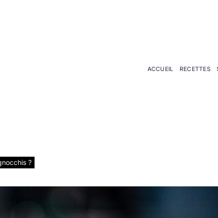
phanederbord.fr
ACCUEIL
RECETTES
rbord.fr
gnocchis ?