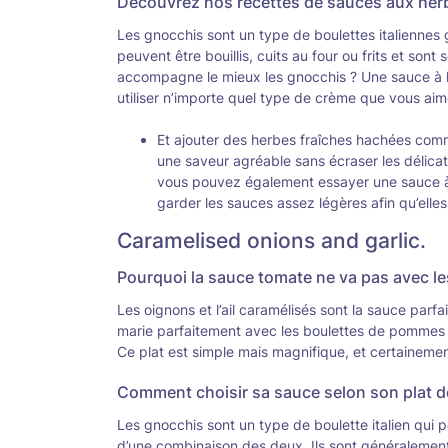
Découvrez nos recettes de sauces aux her
Les gnocchis sont un type de boulettes italiennes 
peuvent être bouillis, cuits au four ou frits et son
accompagne le mieux les gnocchis ? Une sauce à 
utiliser n’importe quel type de crème que vous ai
Et ajouter des herbes fraîches hachées comme
une saveur agréable sans écraser les délica
vous pouvez également essayer une sauce 
garder les sauces assez légères afin qu’elle
Caramelised onions and garlic.
Pourquoi la sauce tomate ne va pas avec le
Les oignons et l’ail caramélisés sont la sauce pa
marie parfaitement avec les boulettes de pommes de
Ce plat est simple mais magnifique, et certainement
Comment choisir sa sauce selon son plat d
Les gnocchis sont un type de boulette italien qui p
d’une combinaison des deux. Ils sont généralement b