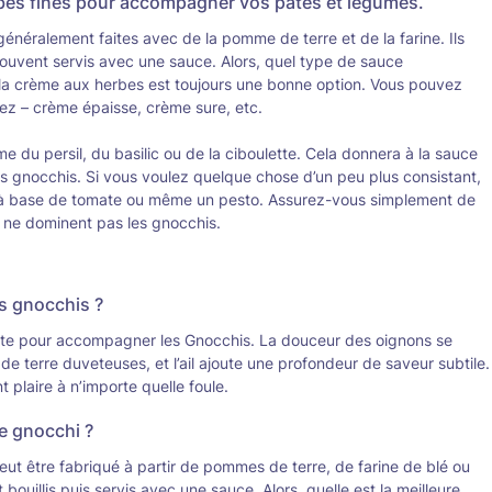
bes fines pour accompagner vos pâtes et légumes.
généralement faites avec de la pomme de terre et de la farine. Ils
t souvent servis avec une sauce. Alors, quel type de sauce
la crème aux herbes est toujours une bonne option. Vous pouvez
mez – crème épaisse, crème sure, etc.
 du persil, du basilic ou de la ciboulette. Cela donnera à la sauce
ts gnocchis. Si vous voulez quelque chose d’un peu plus consistant,
à base de tomate ou même un pesto. Assurez-vous simplement de
s ne dominent pas les gnocchis.
s gnocchis ?
rfaite pour accompagner les Gnocchis. La douceur des oignons se
 terre duveteuses, et l’ail ajoute une profondeur de saveur subtile.
 plaire à n’importe quelle foule.
e gnocchi ?
eut être fabriqué à partir de pommes de terre, de farine de blé ou
ouillis puis servis avec une sauce. Alors, quelle est la meilleure