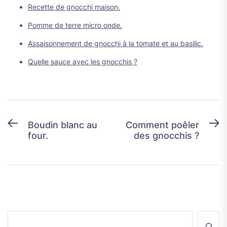
Recette de gnocchi maison.
Pomme de terre micro onde.
Assaisonnement de gnocchi à la tomate et au basilic.
Quelle sauce avec les gnocchis ?
Navigation
Previous
N
Boudin blanc au
Comment poêler
four.
des gnocchis ?
post:
p
de
l’article
Rechercher