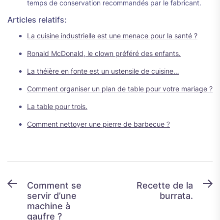
temps de conservation recommandés par le fabricant.
Articles relatifs:
La cuisine industrielle est une menace pour la santé ?
Ronald McDonald, le clown préféré des enfants.
La théière en fonte est un ustensile de cuisine…
Comment organiser un plan de table pour votre mariage ?
La table pour trois.
Comment nettoyer une pierre de barbecue ?
Navigation
Previous
N
Comment se
Recette de la
servir d’une
burrata.
post:
p
de
machine à
l’article
gaufre ?