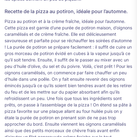
Recette de la pizza au potiron, idéale pour l’automne.
Pizza au potiron et à la crème fraîche, idéale pour l’automne.
Cette pizza est garnie d’une purée de potiron maison, d’oignons
caramélisés et de crème fraîche. Elle est délicieusement
savoureuse et parfaite pour se réchauffer les soirées d’automne
! La purée de potiron se prépare facilement : il suffit de cuire un
gros morceau de potiron évidé en cubes à la vapeur jusqu’à ce
qu’il soit tendre. Ensuite, il suffit de le passer au mixer avec un
peu d’huile d’olive, du sel et du poivre. Voilà, c’est prêt ! Pour les
oignons caramélisés, on commence par faire chauffer un peu
d’huile dans une poêle. On y fait ensuite revenir des oignons
émincés jusqu’à ce qu’ils soient bien tendres avant de les retirer
du feu et de les mettre sur du papier absorbant afin qu’ils
refroidissent un peu. Une fois que tous les ingrédients sont
prêts, on passe à l’assemblage de la pizza ! On étend sa pâte à
pizza favorite sur une plaque allant au four huilée puis on y
étale la purée de potiron en prenant soin de ne pas trop
approcher du bord. Ensuite viennent les oignons caramélisés
ainsi que des petits morceaux de chèvre frais avant enfin
d’ajouter un filet generouxde crème fraiche sur le tout.