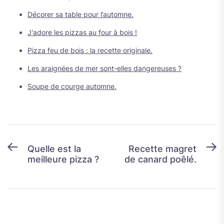
Décorer sa table pour l’automne.
J'adore les pizzas au four à bois !
Pizza feu de bois : la recette originale.
Les araignées de mer sont-elles dangereuses ?
Soupe de courge automne.
Navigation
Previous
N
Quelle est la
Recette magret
meilleure pizza ?
de canard poêlé.
post:
p
de
l’article