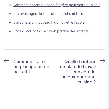
Comment choisir la bonne étagère pour votre cuisine ?
Les avantages de la cuisine blanche et bois.
J'ai acheté un nouveau frigo noir et je l'adore !
Ronald McDonald, le clown préféré des enfants.
Navigation
Previous
N
Comment faire
Quelle hauteur
un glacage miroir
de plan de travail
post:
p
de
parfait ?
convient le
l’article
mieux pour une
cuisine ?