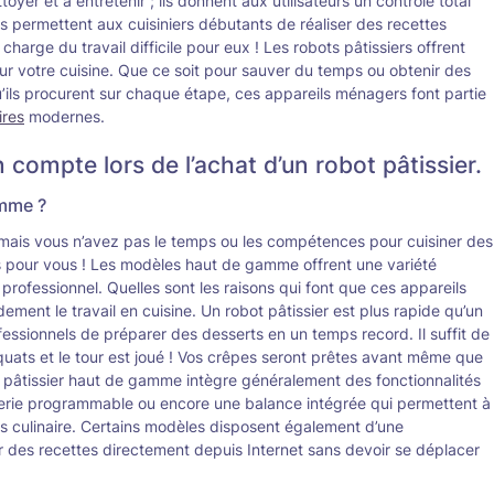
toyer et à entretenir ; ils donnent aux utilisateurs un contrôle total
, ils permettent aux cuisiniers débutants de réaliser des recettes
arge du travail difficile pour eux ! Les robots pâtissiers offrent
r votre cuisine. Que ce soit pour sauver du temps ou obtenir des
u’ils procurent sur chaque étape, ces appareils ménagers font partie
ires
modernes.
 compte lors de l’achat d’un robot pâtissier.
amme ?
 mais vous n’avez pas le temps ou les compétences pour cuisiner des
its pour vous ! Les modèles haut de gamme offrent une variété
professionnel. Quelles sont les raisons qui font que ces appareils
ndement le travail en cuisine. Un robot pâtissier est plus rapide qu’un
ssionnels de préparer des desserts en un temps record. Il suffit de
quats et le tour est joué ! Vos crêpes seront prêtes avant même que
t pâtissier haut de gamme intègre généralement des fonctionnalités
terie programmable ou encore une balance intégrée qui permettent à
us culinaire. Certains modèles disposent également d’une
ster des recettes directement depuis Internet sans devoir se déplacer