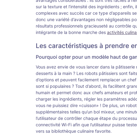
avantages considérables : ils sont très faciles à net
sur la texture et l’intensité des ingrédients ; enfin
complexes avec succès car ce type d’appareils se ch
donc une variété d’avantages non négligeables pou
résultats professionnels gracieuseté au contrôle q
intégrante de la bonne marche des
activités culina
Les caractéristiques à prendre en
Pourquoi opter pour un modèle haut de g
Vous avez envie de vous lancer dans la pâtisserie
desserts à la main ? Les robots pâtissiers sont fa
d’options et peuvent facilement remplacer un chef 
sont si populaires ? Tout d’abord, ils facilitent gra
humain et permet donc aux chefs amateurs et profe
charger les ingrédients, régler les paramètres adé
vous ne puissiez dire «cuisson» ! De plus, un robo
supplémentaires telles qu’un bol mixeur, une minu
l’utilisateur de contrôler chaque étape du process
connectivité Wi-Fi afin que l’utilisateur puisse te
vers sa bibliothèque culinaire favorite.