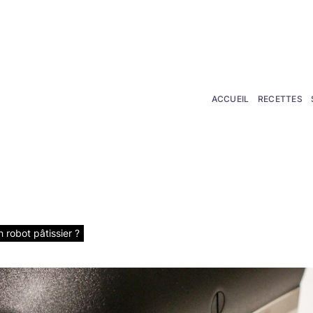
phanederbord.fr
ACCUEIL
RECETTES
rbord.fr
 robot pâtissier ?