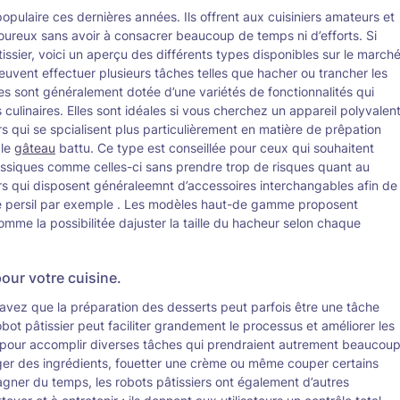
pulaire ces dernières années. Ils offrent aux cuisiniers amateurs et
voureux sans avoir à consacrer beaucoup de temps ni d’efforts. Si
tissier, voici un aperçu des différents types disponibles sur le march
 peuvent effectuer plusieurs tâches telles que hacher ou trancher les
es sont généralement dotée d’une variétés de fonctionnalités qui
 culinaires. Elles sont idéales si vous cherchez un appareil polyvalen
teurs qui se spcialisent plus particulièrement en matière de prêpation
 le
gâteau
battu. Ce type est conseillée pour ceux qui souhaitent
assiques comme celles-ci sans prendre trop de risques quant au
oirs qui disposent généraleemnt d’accessoires interchangables afin de
u le persil par exemple . Les modèles haut-de gamme proposent
mme la possibilitée dajuster la taille du hacheur selon chaque
pour votre cuisine.
savez que la préparation des desserts peut parfois être une tâche
robot pâtissier peut faciliter grandement le processus et améliorer les
us pour accomplir diverses tâches qui prendraient autrement beaucou
ger des ingrédients, fouetter une crème ou même couper certains
gagner du temps, les robots pâtissiers ont également d’autres