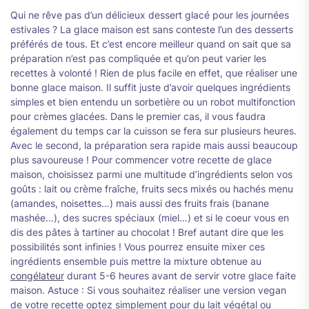
Qui ne rêve pas d’un délicieux dessert glacé pour les journées
estivales ? La glace maison est sans conteste l’un des desserts
préférés de tous. Et c’est encore meilleur quand on sait que sa
préparation n’est pas compliquée et qu’on peut varier les
recettes à volonté ! Rien de plus facile en effet, que réaliser une
bonne glace maison. Il suffit juste d’avoir quelques ingrédients
simples et bien entendu un sorbetière ou un robot multifonction
pour crèmes glacées. Dans le premier cas, il vous faudra
également du temps car la cuisson se fera sur plusieurs heures.
Avec le second, la préparation sera rapide mais aussi beaucoup
plus savoureuse ! Pour commencer votre recette de glace
maison, choisissez parmi une multitude d’ingrédients selon vos
goûts : lait ou crème fraîche, fruits secs mixés ou hachés menu
(amandes, noisettes…) mais aussi des fruits frais (banane
mashée…), des sucres spéciaux (miel…) et si le coeur vous en
dis des pâtes à tartiner au chocolat ! Bref autant dire que les
possibilités sont infinies ! Vous pourrez ensuite mixer ces
ingrédients ensemble puis mettre la mixture obtenue au
congélateur
durant 5-6 heures avant de servir votre glace faite
maison. Astuce : Si vous souhaitez réaliser une version vegan
de votre recette optez simplement pour du lait végétal ou