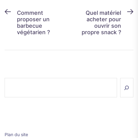
Navigation
Previous
N
Comment
Quel matériel
proposer un
acheter pour
post:
p
de
barbecue
ouvrir son
l’article
végétarien ?
propre snack ?
Rechercher
Plan du site