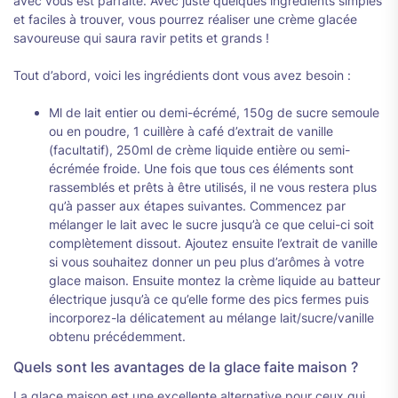
avec vous est parfaite. Avec juste quelques ingrédients simples
et faciles à trouver, vous pourrez réaliser une crème glacée
savoureuse qui saura ravir petits et grands !
Tout d’abord, voici les ingrédients dont vous avez besoin :
Ml de lait entier ou demi-écrémé, 150g de sucre semoule
ou en poudre, 1 cuillère à café d’extrait de vanille
(facultatif), 250ml de crème liquide entière ou semi-
écrémée froide. Une fois que tous ces éléments sont
rassemblés et prêts à être utilisés, il ne vous restera plus
qu’à passer aux étapes suivantes. Commencez par
mélanger le lait avec le sucre jusqu’à ce que celui-ci soit
complètement dissout. Ajoutez ensuite l’extrait de vanille
si vous souhaitez donner un peu plus d’arômes à votre
glace maison. Ensuite montez la crème liquide au batteur
électrique jusqu’à ce qu’elle forme des pics fermes puis
incorporez-la délicatement au mélange lait/sucre/vanille
obtenu précédemment.
Quels sont les avantages de la glace faite maison ?
La glace maison est une excellente alternative pour ceux qui