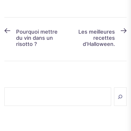
Navigation
Previous
N
Pourquoi mettre
Les meilleures
du vin dans un
recettes
post:
p
de
risotto ?
d’Halloween.
l’article
Rechercher