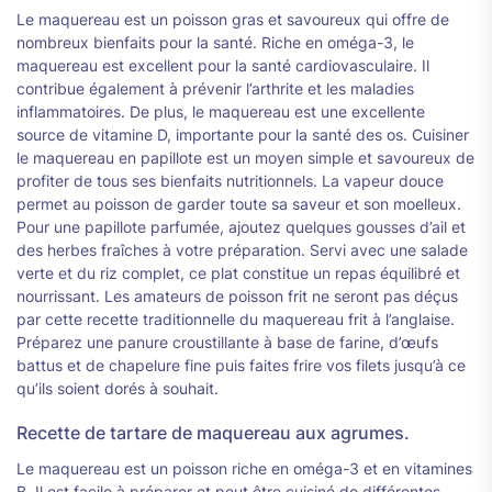
Le maquereau est un poisson gras et savoureux qui offre de
nombreux bienfaits pour la santé. Riche en oméga-3, le
maquereau est excellent pour la santé cardiovasculaire. Il
contribue également à prévenir l’arthrite et les maladies
inflammatoires. De plus, le maquereau est une excellente
source de vitamine D, importante pour la santé des os. Cuisiner
le maquereau en papillote est un moyen simple et savoureux de
profiter de tous ses bienfaits nutritionnels. La vapeur douce
permet au poisson de garder toute sa saveur et son moelleux.
Pour une papillote parfumée, ajoutez quelques gousses d’ail et
des herbes fraîches à votre préparation. Servi avec une salade
verte et du riz complet, ce plat constitue un repas équilibré et
nourrissant. Les amateurs de poisson frit ne seront pas déçus
par cette recette traditionnelle du maquereau frit à l’anglaise.
Préparez une panure croustillante à base de farine, d’œufs
battus et de chapelure fine puis faites frire vos filets jusqu’à ce
qu’ils soient dorés à souhait.
Recette de tartare de maquereau aux agrumes.
Le maquereau est un poisson riche en oméga-3 et en vitamines
B. Il est facile à préparer et peut être cuisiné de différentes